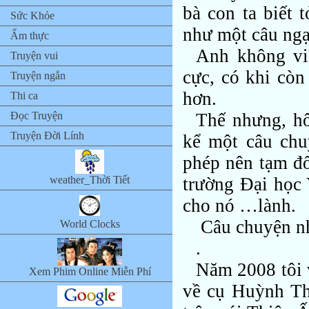
bà con ta biết 
Sức Khỏe
như một câu ngạ
Ẩm thực
Anh không viế
Truyện vui
cực, có khi còn
Truyện ngắn
hơn.
Thi ca
Đọc Truyện
Thế nhưng, hô
Truyện Đời Lính
kể một câu chu
phép nên tạm đổ
weather_Thời Tiết
trường Đại học
cho nó …lành.
Câu chuyện n
World Clocks
.
Năm 2008 tôi 
Xem Phim Online Miễn Phí
về cụ Huỳnh Th