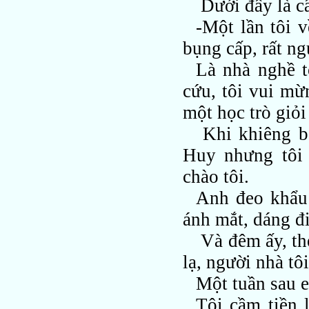
Dưới đây là c
-Một lần tôi 
bụng cấp, rất ng
Là nhà nghề t
cứu, tôi vui mừ
một học trò giỏi
Khi khiêng bă
Huy nhưng tôi
chào tôi.
Anh đeo khẩu 
ánh mắt, dáng đi
Và đêm ấy, the
lạ, người nhà tôi
Một tuần sau e
Tôi cầm tiền 