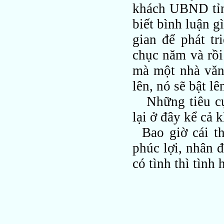
khách UBND tỉn
biết bình luận g
gian để phát t
chục năm và rồi
mà một nhà văn 
lên, nó sẽ bật lê
Những tiêu cự
lại ở đây kể cả 
Bao giờ cái th
phúc lợi, nhân đ
có tình thì tình 