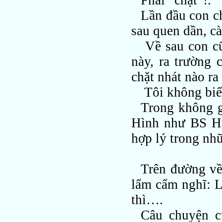
Phải “chặt”!.
Lần đầu con ch
sau quen dần, cà
Về sau con cũ
này, ra trường 
chặt nhát nào ra
Tôi không biết
Trong không gi
Hình như BS Hu
hợp lý trong nhữ
Trên đường về,
lẩm cẩm nghĩ: Lã
thì….
Câu chuyện c