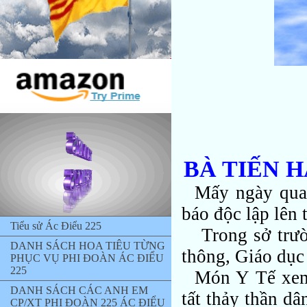
BÀ TIẾN H
Mấy ngày qua 
báo độc lập lên 
Tiểu sử Ác Điểu 225
Trong sở trườ
DANH SÁCH HOA TIÊU TỪNG
thông, Giáo dục
PHỤC VỤ PHI ĐOÀN ÁC ĐIỂU
225
Món Y Tế xem 
DANH SÁCH CÁC ANH EM
tất thảy thần dâ
CP/XT PHI ĐOÀN 225 ÁC ĐIỂU