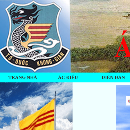
TRANG NHÀ
ÁC ĐIỂU
DIỂN ĐÀN