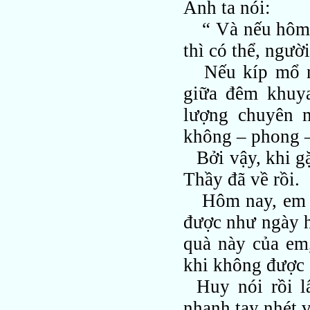
Anh ta nói:
“ Và nếu hôm 
thì có thể, ngườ
Nếu kíp mổ n
giữa đêm khuy
lượng chuyên m
không – phong –
Bởi vậy, khi g
Thầy đã về rồi.
Hôm nay, em x
được như ngày h
quà này của em
khi không được 
Huy nói rồi 
nhanh tay nhét v