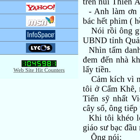
trên núi Thiên Ấ
- Anh làm ơn 
bác hết phim ( 
Nói rồi ông gử
UBND tỉnh Quả
Nhìn tấm danh 
đem đến nhà kh
lấy tiền.
Web Site Hit Counters
Cảm kích vì n
tôi ở Cẩm Khê,
Tiến sỹ nhất V
cây số, ông tiếp 
Khi tôi khéo l
giáo sư bạc đầu 
Ông nói: