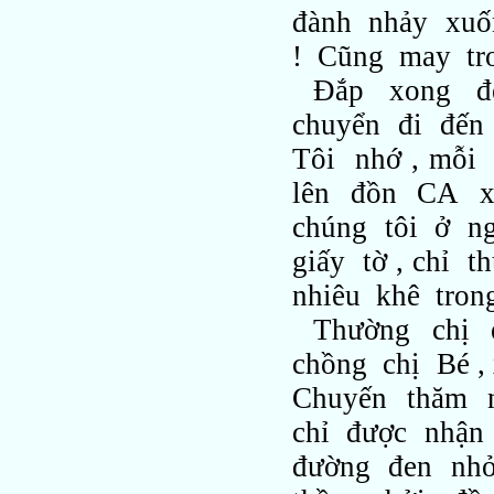
đành nhảy xuố
! Cũng may tro
Đắp xong đ
chuyển đi đến 
Tôi nhớ , mỗi
lên đồn CA x
chúng tôi ở n
giấy tờ , chỉ 
nhiêu khê trong
Thường chị 
chồng chị Bé 
Chuyến thăm n
chỉ được nhận
đường đen nhỏ