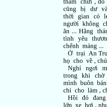
thầm chửi , đồ
cũng bị dư v
thời gian có 
người không c
ăn ... Hằng t
tình yêu thươ
chểnh mảng ...
Ở trại An Tr
họ cho về , ch
Nghỉ ngơi m
trong khi chờ
mình buôn bán 
chỉ cho làm , 
Hồi đó đang
lớp xe hơi , n