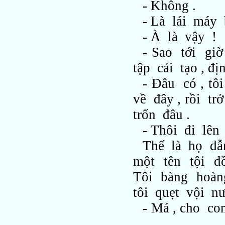
- Không .
- Là lái máy
- À là vậy !
- Sao tới g
tập cải tạo , đị
- Đâu có , t
về đây , rồi t
trốn đâu .
- Thôi đi lên
Thế là họ dẫ
một tên tội đồ
Tôi bàng hoàn
tôi quẹt vội n
- Má , cho c
.