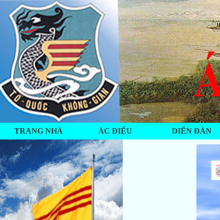
TRANG NHÀ
ÁC ĐIỂU
DIỂN ĐÀN