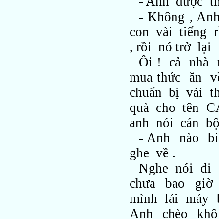
- Anh được th
- Không , A
con vài tiếng 
, rồi nó trở lại
Ôi ! cả nhà 
mua thức ăn v
chuẩn bị vài 
quà cho tên CA
anh nói cán bộ 
- Anh nào b
ghe về .
Nghe nói đi 
chưa bao giờ 
mình lái máy 
Anh chèo khô