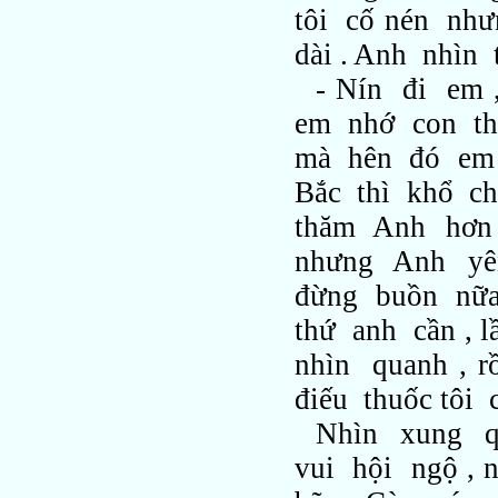
tôi cố nén nh
dài . Anh nhìn
- Nín đi em
em nhớ con thô
mà hên đó em 
Bắc thì khổ c
thăm Anh hơn
nhưng Anh yê
đừng buồn nữa
thứ anh cần , 
nhìn quanh , 
điếu thuốc tôi
Nhìn xung q
vui hội ngộ , 