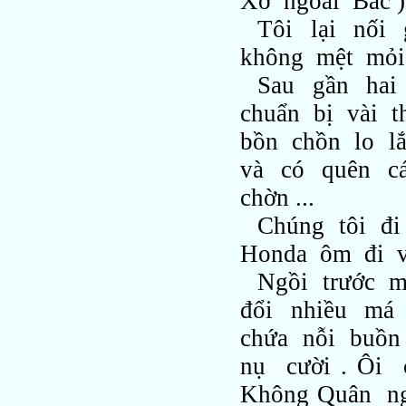
Xơ ngoài Bắc )
Tôi lại nối 
không mệt mỏi
Sau gần hai
chuẩn bị vài t
bồn chồn lo lắ
và có quên c
chờn ...
Chúng tôi đi
Honda ôm đi và
Ngồi trước 
đổi nhiều má
chứa nỗi buồn
nụ cười . Ôi
Không Quân ng