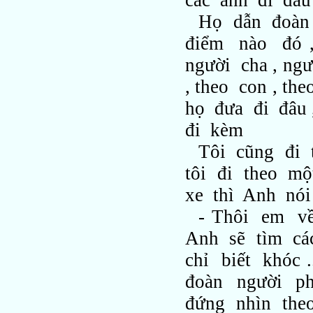
các anh đi đâu
Họ dẫn đoàn 
điểm nào đó ,
người cha , ng
, theo con , t
họ đưa đi đâu
đi kèm
Tôi cũng đi 
tôi đi theo m
xe thì Anh nói
- Thôi em về
Anh sẽ tìm các
chỉ biết khóc 
đoàn người phí
đứng nhìn the