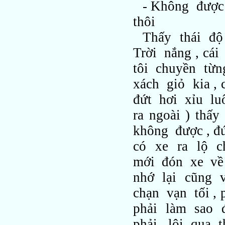
- Không được
thôi
Thấy thái độ
Trời nắng , cá
tôi chuyền từn
xách giỏ kia 
đứt hơi xỉu luô
ra ngoài ) t
không được , đ
có xe ra lộ 
mới đón xe về 
nhớ lại cũng v
chạn vạn tối ,
phải làm sao 
phải lội qua t