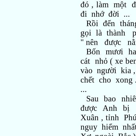
đó , làm một 
đi nhớ đời ...
Rồi đến thán
gọi là thành ph
" nên được nằm
Bốn mươi ha
cát nhỏ ( xe be
vào người kia 
chết cho xong 
...
Sau bao nhiê
được Anh bị 
Xuân , tỉnh Ph
nguy hiểm nhấ