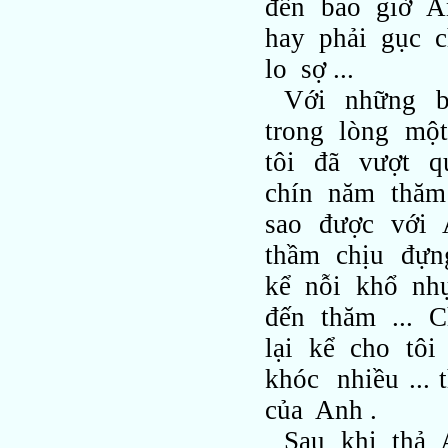
đến bao giờ A
hay phải gục c
lo sợ ...
Với những b
trong lòng mộ
tôi đã vượt q
chín năm thăm
sao được với
thầm chịu đựn
kể nỗi khổ nhụ
đến thăm ... 
lại kể cho tô
khóc nhiều ..
của Anh .
Sau khi thả 