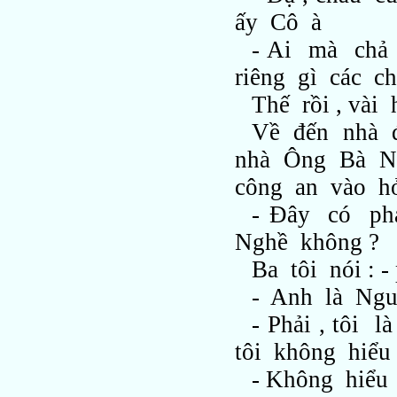
ấy Cô à
- Ai mà chả 
riêng gì các ch
Thế rồi , và
Về đến nhà đ
nhà Ông Bà Nộ
công an vào hỏ
- Đây có ph
Nghề không ?
Ba tôi nói : -
- Anh là Nguy
- Phải , tôi l
tôi không hiểu 
- Không hiểu 