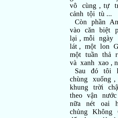
vô cùng , tự 
cảnh tội tù ...
Còn phần Anh
vào căn biệt 
lại , mỗi ngà
lát , một lon 
một tuần thả r
và xanh xao , 
Sau đó tôi 
chùng xuống ,
khung trời chậ
theo vận nước
nữa nét oai 
chủng Không Q