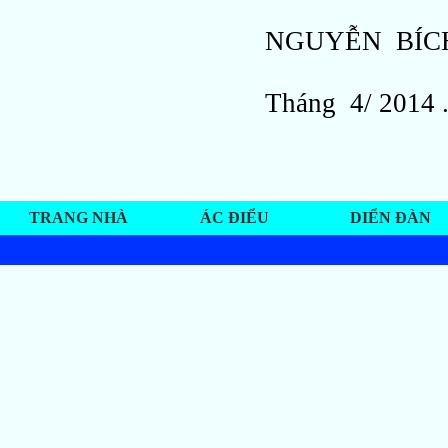
Nhân Ái
NGU
Ho
Tháng 4/ 2014 
TRANG NHÀ
ÁC ĐIỂU
DIỂN ĐÀN