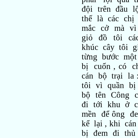
đội trên đầu l
thế là các chị
mắc cở mà vì 
giỏ đồ tôi cá
khúc cây tôi 
từng bước một
bị cuốn , có c
cán bộ trại la
tôi vì quần b
bộ tên Công cò
đi tới khu ở c
mền để ông đe
kể lại , khi c
bị đem đi thủ 