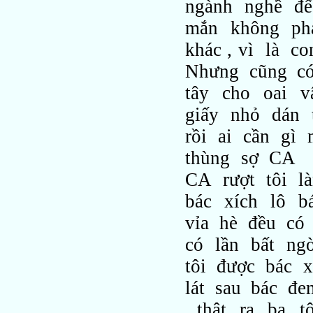
ngành nghề để
mắn không ph
khác , vì là 
Nhưng cũng có
tây cho oai v
giấy nhỏ dán 
rồi ai cần gì
thùng sợ CA "v
CA rượt tôi l
bác xích lô b
vỉa hè đều có 
có lần bất ng
tôi được bác 
lát sau bác đem
, thật ra ba 