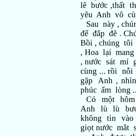
lê bước ,thất 
yêu Anh vô cùn
Sau này , chú
để đắp đê . Ch
Bồi , chúng tôi
, Hoa lại mang
, nước sát mí 
cùng ... rồi n
gặp Anh , nhì
phúc ấm lòng ..
Có một hôm ,
Anh lù lù bư
không tin vào
giọt nước mắt 