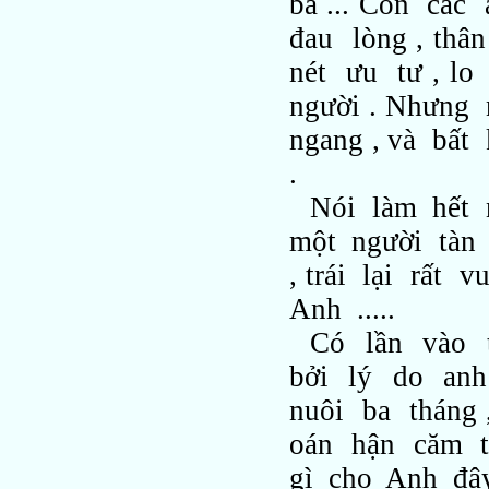
bã ... Còn các
đau lòng , thâ
nét ưu tư , l
người . Nhưng
ngang , và bất
.
Nói làm hết n
một người tàn 
, trái lại rất
Anh .....
Có lần vào 
bởi lý do an
nuôi ba tháng 
oán hận căm t
gì cho Anh đâ