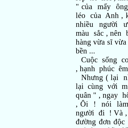
" của mấy ông
léo của Anh ,
nhiều người 
màu sắc , nên 
hàng vừa sĩ vừ
bền ...
Cuộc sống co
, hạnh phúc êm
Nhưng ( lại 
lại cùng với 
quân " , ngay 
, Ôi ! nói l
người đi ! Và 
đường đơn độc