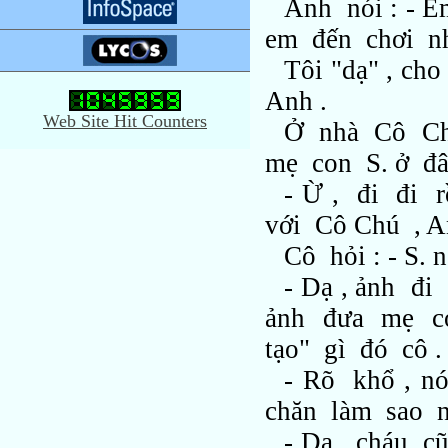
Anh nói : - 
em đến chơi n
Tôi "dạ" , c
Anh .
Web Site Hit Counters
Ở nhà Cô Chú
mẹ con S. ở đây
- Ừ , đi đi
với Cô Chú , A
Cô hỏi : - S.
- Dạ , ảnh đi
ảnh đưa mẹ co
tạo" gì đó cô .
- Rõ khổ , n
chăn làm sao n
- Dạ , cháu 