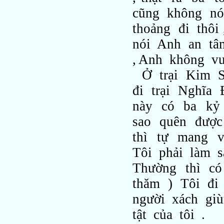
cũng không nó
thoảng đi thô
nói Anh an tâ
, Anh không vu
Ở trại Kim S
đi trại Nghĩa 
này có ba kỷ
sao quên được
thì tự mang v
Tôi phải làm s
Thường thì c
thăm ) Tôi đi
người xách gi
tật của tôi .