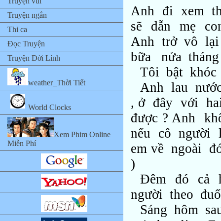
Truyện vui
Anh đi xem th
Truyện ngắn
sẽ dẫn mẹ co
Thi ca
Anh trở vô lại
Đọc Truyện
bữa nửa tháng
Truyện Đời Lính
Tôi bật khóc 
weather_Thời Tiết
Anh lau nước
, ở đây với h
World Clocks
được ? Anh kh
nếu cô người
Xem Phim Online
Miễn Phí
em về ngoài đ
)
Đêm đó cả h
người theo đuổ
Sáng hôm sa