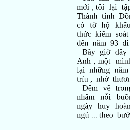
mới , tôi lại
Thành tỉnh Đồn
có tờ hộ khẩ
thức kiểm soát
đến năm 93 đ
Bây giờ đây 
Anh , một mìn
lại những năm
trỉu , nhớ thươn
Đêm về tron
nhấm nỗi buồ
ngày huy hoàn
ngủ ... theo b