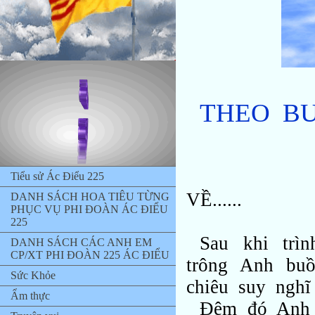
THEO BƯ
HAI M
THÁN
Tiểu sử Ác Điểu 225
VỀ......
DANH SÁCH HOA TIÊU TỪNG
PHỤC VỤ PHI ĐOÀN ÁC ĐIỂU
225
Sau khi trì
DANH SÁCH CÁC ANH EM
CP/XT PHI ĐOÀN 225 ÁC ĐIỂU
trông Anh buồ
Sức Khỏe
chiêu suy nghĩ 
Ẩm thực
Đêm đó Anh ô