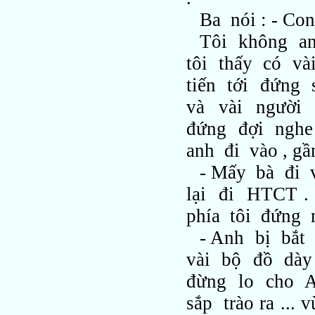
Ba nói : - Co
Tôi không an
tôi thấy có và
tiến tới đứng 
và vài người
đứng đợi nghe
anh đi vào , gầ
- Mấy bà đi 
lại đi HTCT .
phía tôi đứng 
- Anh bị bắt
vài bộ đồ dày 
đừng lo cho A
sắp trào ra ...